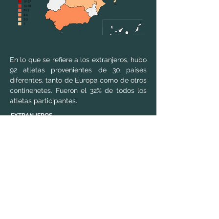
En lo que se refiere a los extranjeros, hubo
92 atletas provenientes de 30 países
diferentes, tanto de Europa como de otros
continenetes. Fueron el 32% de todos los
atletas participantes.
EXTRANJEROS
32%
ESPAÑA
68%
La mayoría de los atletas extranjeros
vinieron de Europa, pero también hubo
atletas de Norteamérica, Sudamérica,
Asia, África y Oceanía.