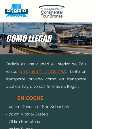
CÓMO LLEGAR
Ordizia es una ciudad el interior de País
Vasco
(
43°03'10.1"N 2°10'21.7"W
)
. Tanto en
transporte privado como en transporte
público, hay diversas formas de llegar:
EN COCHE
- 40 km Donostia - San Sebastián
- 72 km
Vitoria-Gasteiz
- 78 km Pamplona