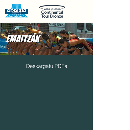
EMAITZAK
Deskargatu PDFa