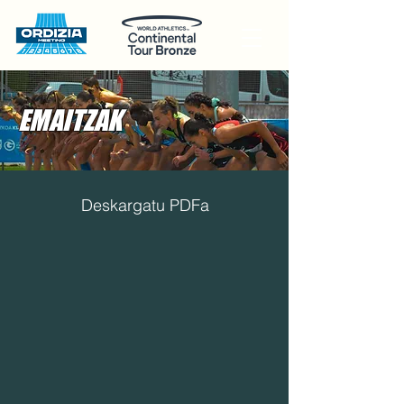
EMAITZAK
Deskargatu PDFa