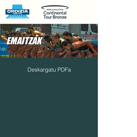
EMAITZAK
Deskargatu PDFa